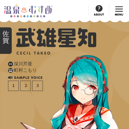
Official
Account
深川芹亜
CV
町村こもり
キャラ
原案
1
2
3