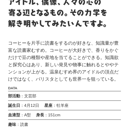
コーヒーを片手に読書をするのが好きな、知識量が豊
富な読書家むすめ。コーヒーが大好きで、香りをかぐ
だけで豆の種類や産地を当てることができる。知識欲
と探究心はあり、新しい発見や物事に触れるとややテ
ンションが上がる。温泉むすめ界のアイドルの頂点だ
けではなく、バリスタとしても世界一を狙っている。
DATA
部活動
：文芸部
誕生日
：4月12日
星座
：牡羊座
血液型
：A型
身長
：151cm
趣味
：読書