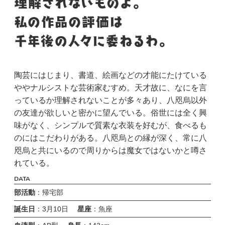
陶芸にはじまり、書道、絵画などの才能にたけている
ややナルシストな芸術家むすめ。天才故に、なにを言
っているか理解されないことが多々あり、八咫烏以外
の友達が欲しいと密かに望んでいる。俗世には全く興
味がなく、シンプルで質素な衣装を好むが、食べるも
のにはこだわりがある。八咫烏との縁が深く、常に八
咫烏と共にいるので周りからは魔女ではないかと噂さ
れている。
DATA
部活動
：帰宅部
誕生日
：3月10日
星座
：魚座