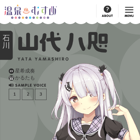
Official
Account
星希成奏
CV
かるたも
キャラ
原案
1
2
3