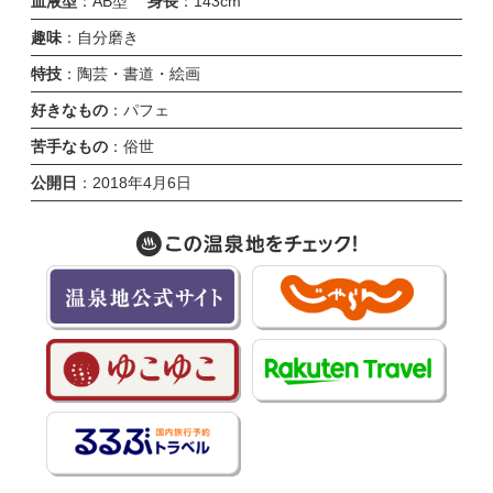
血液型
：AB型
身長
：143cm
趣味
：自分磨き
特技
：陶芸・書道・絵画
好きなもの
：パフェ
苦手なもの
：俗世
公開日
：2018年4月6日