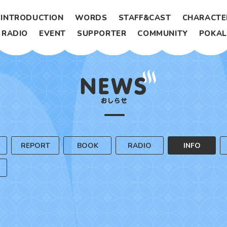
INTRODUCTION
WORDS
STAFF&CAST
CHARACTE
RADIO
EVENT
SUPPORTER
COMMUNITY
POKA
REPORT
BOOK
RADIO
INFO