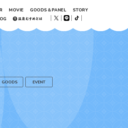
R
MOVIE
GOODS＆PANEL
STORY
LOG
GOODS
EVENT