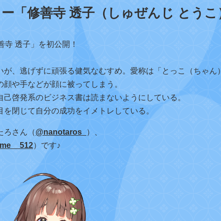
ー「修善寺 透子（しゅぜんじ とうこ
善寺 透子」を初公開！
いが、逃げずに頑張る健気なむすめ。愛称は「とっこ（ちゃん
の顔や手などが顔に被ってしまう。
自己啓発系のビジネス書は読まないようにしている。
目を閉じて自分の成功をイメトレしている。
たろさん（
@
nanotaros_
）、
me__512
）です♪