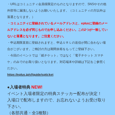
・URLはコミュニティ会員様限定のものとなりますので、SNSやその他
外部等に漏洩しないようお願いいたします。（コミュニティの方以外は
落選となります。）
・コミュニティに登録されているメールアドレスと、eplusに登録のメー
ルアドレスを必ず同じものでお申し込みください。この2つが一致してい
ないと落選となります。ご注意ください。
・申込期限直前に登録されますと、申込ＵＲＬの送信が間に合わない場
合がございます。ご検討の方は期間余裕をもってご登録下さい。
・今回のイベントでは「紙チケット」ではなく「電子チケット スマチ
ケ」のみでのお取り扱いとなります。対応端末や詳細は下記をご参照く
ださい。
https://eplus.jp/sf/guide/spticket
●入場者特典
NEW!
イベント入場者限定の特典ステッカー配布が決定！
入場口で配布しますので、お忘れないようお受け取り
下さい。
（各部共通・全1種類）