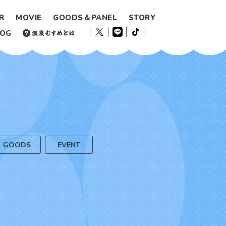
R
MOVIE
GOODS＆PANEL
STORY
LOG
GOODS
EVENT