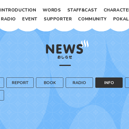
INTRODUCTION
WORDS
STAFF&CAST
CHARACTE
RADIO
EVENT
SUPPORTER
COMMUNITY
POKA
REPORT
BOOK
RADIO
INFO