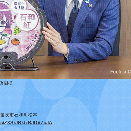
政樹様
梨県笛吹市石和町松本
maps/ZXSrJBktzBJDVZcJA