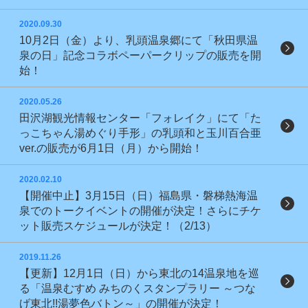
2020.09.30
10月2日（金）より、乳頭温泉郷にて「秋田県温
泉の日」記念コラボペーパークリップの販売を開
始！
2020.05.26
田沢湖観光情報センター「フォレイク」にて「た
っこちゃん湯めぐり手形」の乳頭和と玉川百合亜
ver.の販売が6月1日（月）から開始！
2020.02.10
【開催中止】3月15日（日）福島県・磐梯熱海温
泉でのトークイベントの開催が決定！さらにチケ
ット販売スケジュールが決定！（2/13）
2019.11.26
【更新】12月1日（日）から東北の14温泉地を巡
る「温泉むすめ みちのくスタンプラリー ～つな
げ東北!!湯夢色バトン～」の開催が決定！