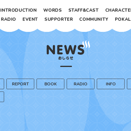
INTRODUCTION
WORDS
STAFF&CAST
CHARACTE
RADIO
EVENT
SUPPORTER
COMMUNITY
POKA
REPORT
BOOK
RADIO
INFO