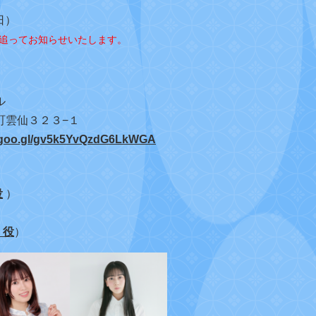
日）
追ってお知らせいたします。
ル
町雲仙３２３−１
p.goo.gl/gv5k5YvQzdG6LkWGA
役
）
）
 役
）