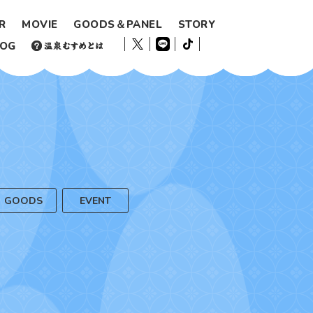
R
MOVIE
GOODS＆PANEL
STORY
LOG
GOODS
EVENT