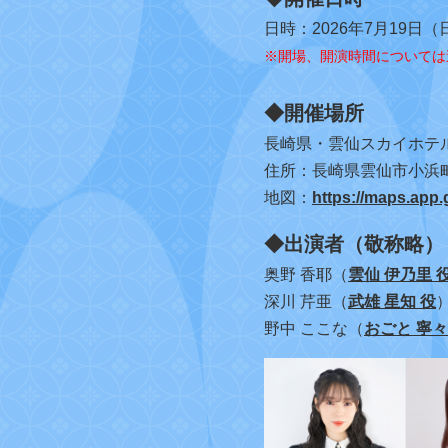
日時：2026年7月19日（
※開場、開演時間については
◆開催場所
長崎県・雲仙スカイホテ
住所：長崎県雲仙市小浜
地図：
https://maps.ap
◆出演者（敬称略）
奥野 香耶（
雲仙 伊乃里 
深川 芹亜（
武雄 星知 役
野中 ここな（
おごと 寧々